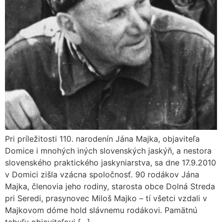
Pri príležitosti 110. narodenín Jána Majka, objaviteľa
Domice i mnohých iných slovenských jaskýň, a nestora
slovenského praktického jaskyniarstva, sa dne 17.9.2010
v Domici zišla vzácna spoločnosť. 90 rodákov Jána
Majka, členovia jeho rodiny, starosta obce Dolná Streda
pri Seredi, prasynovec Miloš Majko – tí všetci vzdali v
Majkovom dóme hold slávnemu rodákovi. Pamätnú
tabuľu objaviteľovi […]