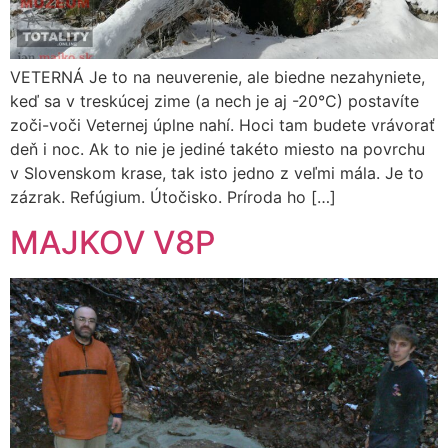
VETERNÁ Je to na neuverenie, ale biedne nezahyniete,
keď sa v treskúcej zime (a nech je aj -20°C) postavíte
zoči-voči Veternej úplne nahí. Hoci tam budete vrávorať
deň i noc. Ak to nie je jediné takéto miesto na povrchu
v Slovenskom krase, tak isto jedno z veľmi mála. Je to
zázrak. Refúgium. Útočisko. Príroda ho […]
MAJKOV V8P