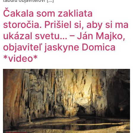
Čakala som zakliata
storočia. Prišiel si, aby si ma
ukázal svetu… – Ján Majko,
objaviteľ jaskyne Domica
*video*