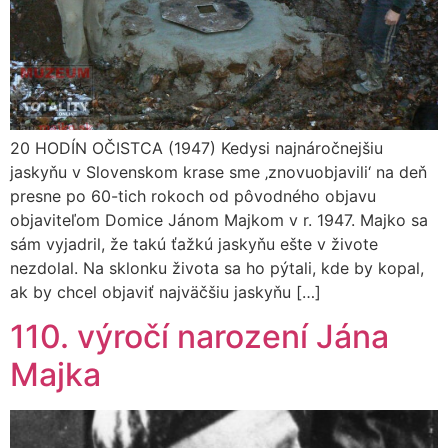
20 HODÍN OČISTCA (1947) Kedysi najnáročnejšiu
jaskyňu v Slovenskom krase sme ‚znovuobjavili‘ na deň
presne po 60-tich rokoch od pôvodného objavu
objaviteľom Domice Jánom Majkom v r. 1947. Majko sa
sám vyjadril, že takú ťažkú jaskyňu ešte v živote
nezdolal. Na sklonku života sa ho pýtali, kde by kopal,
ak by chcel objaviť najväčšiu jaskyňu […]
110. výročí narození Jána
Majka